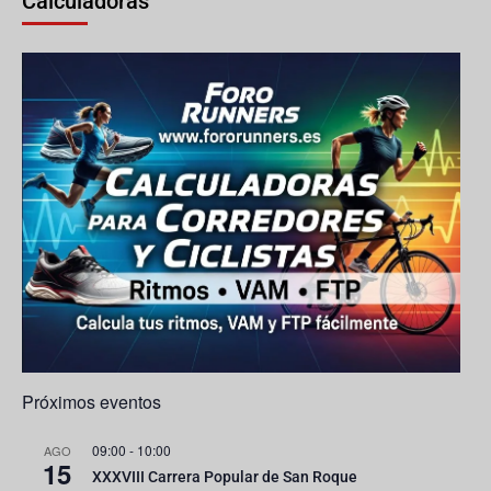
Calculadoras
o
g
e
b
o
r
M
e
k
a
a
C
m
p
h
s
a
n
n
e
l
Próximos eventos
09:00
-
10:00
AGO
15
XXXVIII Carrera Popular de San Roque