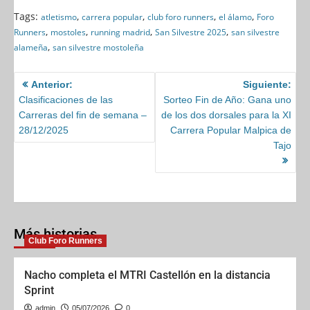
a
a
m
h
Tags:
,
,
,
,
atletismo
carrera popular
club foro runners
el álamo
Foro
,
,
,
,
Runners
mostoles
running madrid
San Silvestre 2025
san silvestre
c
s
a
a
,
alameña
san silvestre mostoleña
e
t
i
r
b
o
l
e
Anterior:
Siguiente:
o
Clasificaciones de las
d
Sorteo Fin de Año: Gana uno
Carreras del fin de semana –
de los dos dorsales para la XI
o
o
28/12/2025
Carrera Popular Malpica de
k
n
Tajo
Más historias
Club Foro Runners
Nacho completa el MTRI Castellón en la distancia
Sprint
admin
05/07/2026
0