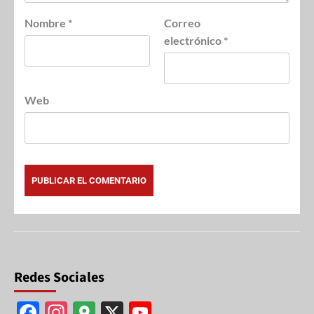
Nombre
*
Correo
electrónico
*
Web
Redes Sociales
F
In
G
X
Y