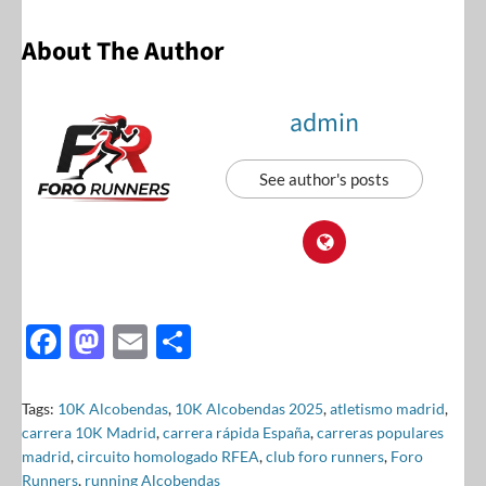
About The Author
admin
See author's posts
F
M
E
S
ac
as
m
h
e
to
ail
ar
Tags:
10K Alcobendas
,
10K Alcobendas 2025
,
atletismo madrid
,
carrera 10K Madrid
,
carrera rápida España
,
carreras populares
b
d
e
madrid
,
circuito homologado RFEA
,
club foro runners
,
Foro
o
o
Runners
,
running Alcobendas