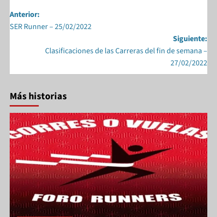
e
to
ail
ar
b
d
e
Anterior:
SER Runner – 25/02/2022
o
o
Siguiente:
o
n
Clasificaciones de las Carreras del fin de semana –
k
27/02/2022
Más historias