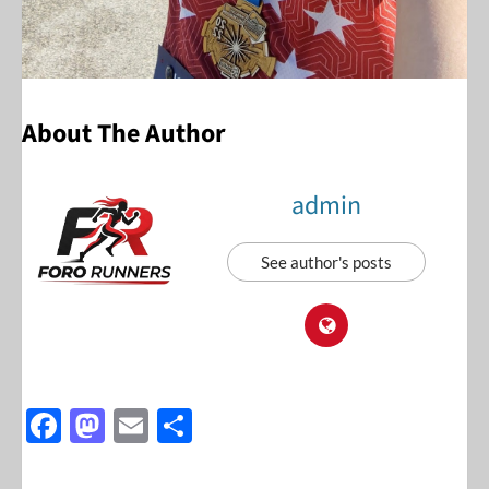
About The Author
admin
See author's posts
F
M
E
S
ac
as
m
h