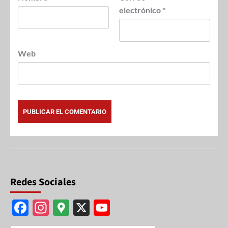
electrónico
*
Web
Redes Sociales
F
In
G
X
Y
ac
st
o
o