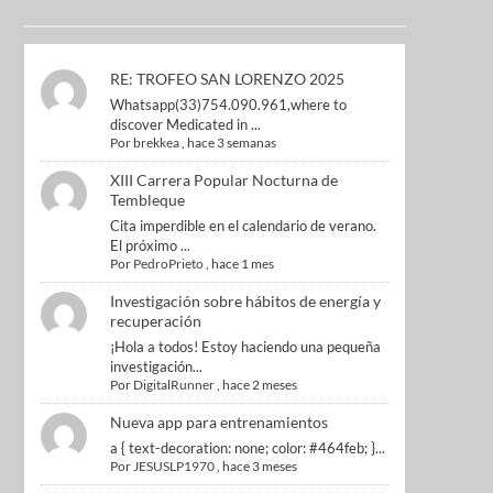
RE: TROFEO SAN LORENZO 2025
Whatsapp(33)754.090.961,where to
discover Medicated in ...
Por
brekkea
,
hace 3 semanas
XIII Carrera Popular Nocturna de
Tembleque
Cita imperdible en el calendario de verano.
El próximo ...
Por
PedroPrieto
,
hace 1 mes
Investigación sobre hábitos de energía y
recuperación
¡Hola a todos! Estoy haciendo una pequeña
investigación...
Por
DigitalRunner
,
hace 2 meses
Nueva app para entrenamientos
a { text-decoration: none; color: #464feb; }...
Por
JESUSLP1970
,
hace 3 meses