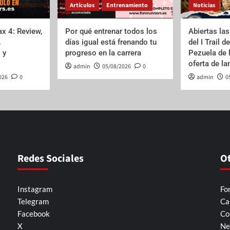
Artículos
Entrenamiento
Noticias
x 4: Review,
Por qué entrenar todos los
Abiertas las
,
días igual está frenando tu
del I Trail d
 y
progreso en la carrera
Pezuela de 
oferta de l
admin
05/08/2026
0
026
0
admin
0
Redes Sociales
O
Instagram
Fo
Telegram
Ca
Facebook
Co
X
Ne