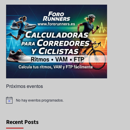
k
a
e
ps
C
h
a
n
n
el
Próximos eventos
No hay eventos programados.
A
v
i
s
o
Recent Posts