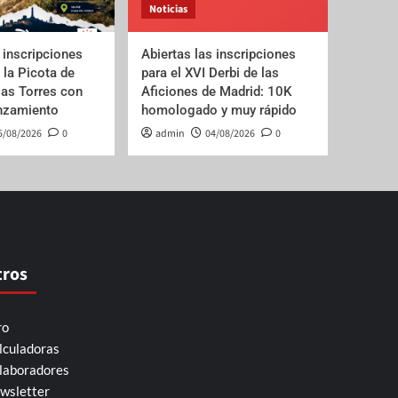
Noticias
 inscripciones
Abiertas las inscripciones
e la Picota de
para el XVI Derbi de las
las Torres con
Aficiones de Madrid: 10K
anzamiento
homologado y muy rápido
5/08/2026
0
admin
04/08/2026
0
tros
ro
lculadoras
laboradores
wsletter