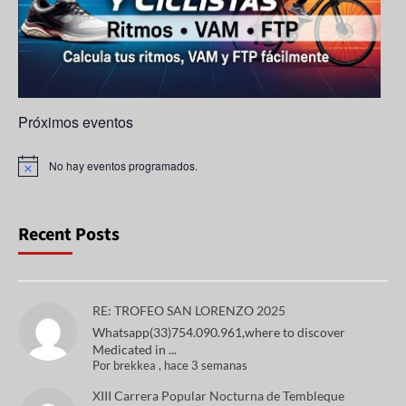
el
Próximos eventos
No hay eventos programados.
A
v
i
s
o
Recent Posts
RE: TROFEO SAN LORENZO 2025
Whatsapp(33)754.090.961,where to discover
Medicated in ...
Por
brekkea
,
hace 3 semanas
XIII Carrera Popular Nocturna de Tembleque