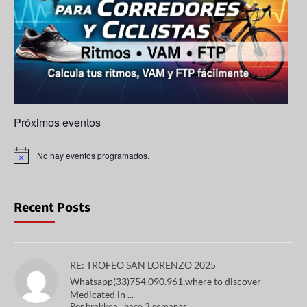
n
n
el
Próximos eventos
No hay eventos programados.
A
v
i
s
o
Recent Posts
RE: TROFEO SAN LORENZO 2025
Whatsapp(33)754.090.961,where to discover
Medicated in ...
Por
brekkea
,
hace 3 semanas