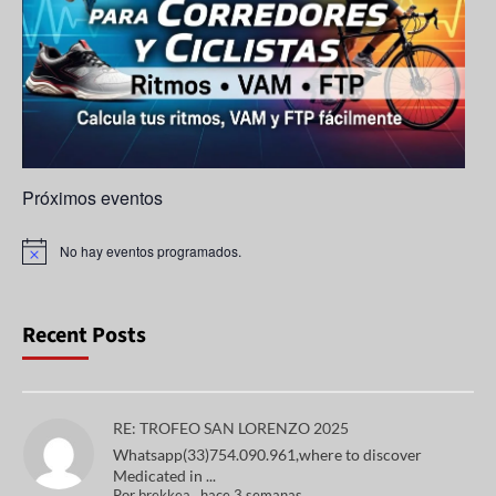
n
n
el
Próximos eventos
No hay eventos programados.
A
v
i
s
o
Recent Posts
RE: TROFEO SAN LORENZO 2025
Whatsapp(33)754.090.961,where to discover
Medicated in ...
Por
brekkea
,
hace 3 semanas