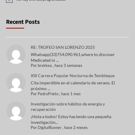
A
v
i
s
o
Recent Posts
RE: TROFEO SAN LORENZO 2025
Whatsapp(33)754.090.961,where to discover
Medicated in ...
Por
brekkea
,
hace 3 semanas
XIII Carrera Popular Nocturna de Tembleque
Cita imperdible en el calendario de verano. El
próximo ...
Por
PedroPrieto
,
hace 1 mes
Investigación sobre hábitos de energía y
recuperación
¡Hola a todos! Estoy haciendo una pequeña
investigación...
Por
DigitalRunner
,
hace 2 meses