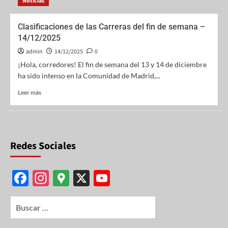
Noticias
Clasificaciones de las Carreras del fin de semana –
14/12/2025
admin
14/12/2025
0
¡Hola, corredores! El fin de semana del 13 y 14 de diciembre
ha sido intenso en la Comunidad de Madrid,...
Leer más
Redes Sociales
F
In
G
X
Y
ac
st
o
o
e
ag
o
u
b
ra
gl
T