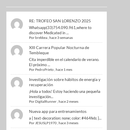
RE: TROFEO SAN LORENZO 2025
Whatsapp(33)754.090.961,where to
discover Medicated in ...
Por
brekkea
,
hace 3 semanas
XIII Carrera Popular Nocturna de
Tembleque
Cita imperdible en el calendario de verano.
El próximo ...
Por
PedroPrieto
,
hace 1 mes
Investigación sobre hábitos de energía y
recuperación
¡Hola a todos! Estoy haciendo una pequeña
investigación...
Por
DigitalRunner
,
hace 2 meses
Nueva app para entrenamientos
a { text-decoration: none; color: #464feb; }...
Por
JESUSLP1970
,
hace 3 meses