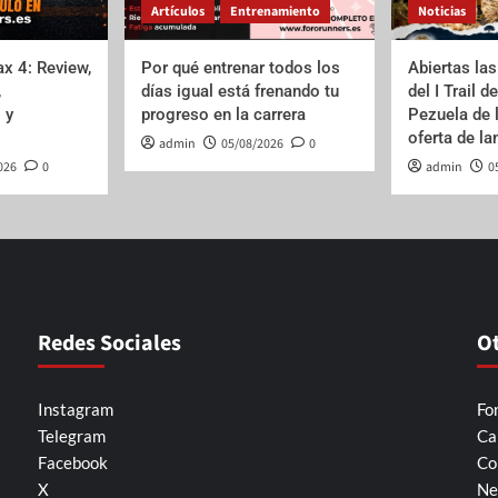
Artículos
Entrenamiento
Noticias
x 4: Review,
Por qué entrenar todos los
Abiertas las
,
días igual está frenando tu
del I Trail d
 y
progreso en la carrera
Pezuela de 
oferta de l
admin
05/08/2026
0
026
0
admin
0
Redes Sociales
O
Instagram
Fo
Telegram
Ca
Facebook
Co
X
Ne