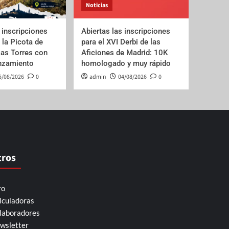
Noticias
 inscripciones
Abiertas las inscripciones
e la Picota de
para el XVI Derbi de las
las Torres con
Aficiones de Madrid: 10K
anzamiento
homologado y muy rápido
5/08/2026
0
admin
04/08/2026
0
tros
ro
lculadoras
laboradores
wsletter