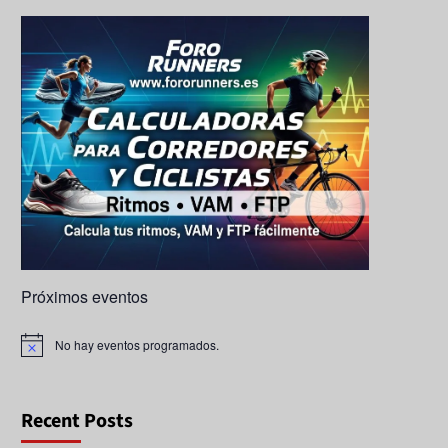
k
a
e
ps
C
h
a
n
n
el
Próximos eventos
No hay eventos programados.
A
v
i
s
o
Recent Posts