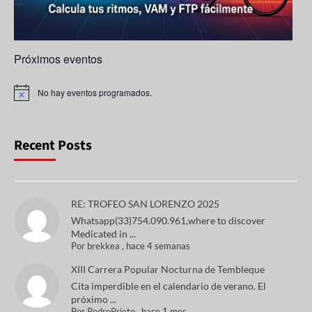
Próximos eventos
No hay eventos programados.
A
v
i
s
o
Recent Posts
RE: TROFEO SAN LORENZO 2025
Whatsapp(33)754.090.961,where to discover
Medicated in ...
Por
brekkea
,
hace 4 semanas
XIII Carrera Popular Nocturna de Tembleque
Cita imperdible en el calendario de verano. El
próximo ...
Por
PedroPrieto
,
hace 1 mes