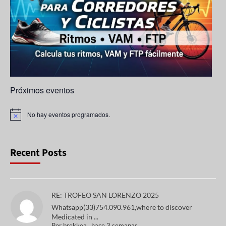
n
n
el
Próximos eventos
No hay eventos programados.
A
v
i
s
o
Recent Posts
RE: TROFEO SAN LORENZO 2025
Whatsapp(33)754.090.961,where to discover
Medicated in ...
Por
brekkea
,
hace 3 semanas