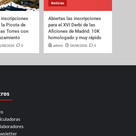
Noticias
 inscripciones
Abiertas las inscripciones
e la Picota de
para el XVI Derbi de las
las Torres con
Aficiones de Madrid: 10K
anzamiento
homologado y muy rápido
5/08/2026
0
admin
04/08/2026
0
tros
ro
lculadoras
laboradores
wsletter