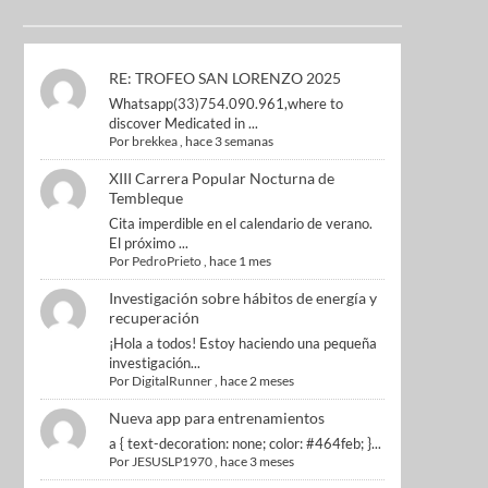
RE: TROFEO SAN LORENZO 2025
Whatsapp(33)754.090.961,where to
discover Medicated in ...
Por
brekkea
,
hace 3 semanas
XIII Carrera Popular Nocturna de
Tembleque
Cita imperdible en el calendario de verano.
El próximo ...
Por
PedroPrieto
,
hace 1 mes
Investigación sobre hábitos de energía y
recuperación
¡Hola a todos! Estoy haciendo una pequeña
investigación...
Por
DigitalRunner
,
hace 2 meses
Nueva app para entrenamientos
a { text-decoration: none; color: #464feb; }...
Por
JESUSLP1970
,
hace 3 meses