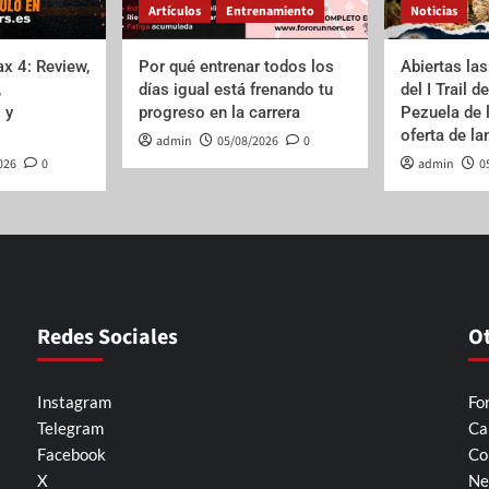
Artículos
Entrenamiento
Noticias
x 4: Review,
Por qué entrenar todos los
Abiertas las
,
días igual está frenando tu
del I Trail d
 y
progreso en la carrera
Pezuela de 
oferta de l
admin
05/08/2026
0
026
0
admin
0
Redes Sociales
O
Instagram
Fo
Telegram
Ca
Facebook
Co
X
Ne