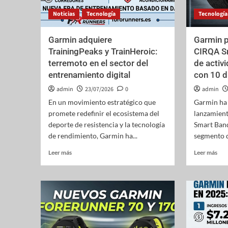
Noticias
Tecnología
Tecnología
Garmin adquiere
Garmin p
TrainingPeaks y TrainHeroic:
CIRQA Sm
terremoto en el sector del
de activ
entrenamiento digital
con 10 d
admin
23/07/2026
0
admin
En un movimiento estratégico que
Garmin ha 
promete redefinir el ecosistema del
lanzamien
deporte de resistencia y la tecnología
Smart Band
de rendimiento, Garmin ha...
segmento de
Leer más
Leer más