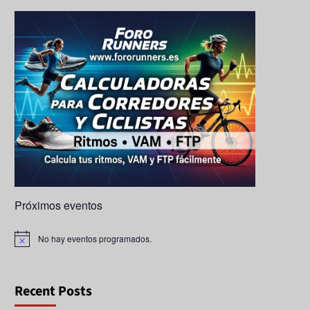
k
a
e
ps
C
h
a
n
n
el
Próximos eventos
No hay eventos programados.
A
v
i
s
o
Recent Posts