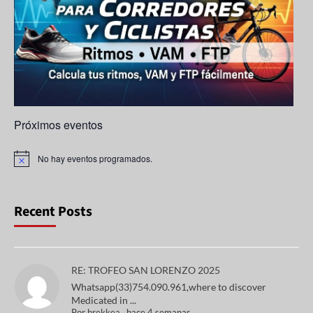
n
n
el
Próximos eventos
No hay eventos programados.
A
v
i
s
o
Recent Posts
RE: TROFEO SAN LORENZO 2025
Whatsapp(33)754.090.961,where to discover
Medicated in ...
Por
brekkea
,
hace 4 semanas