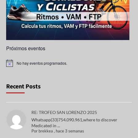
n
el
Próximos eventos
No hay eventos programados.
A
v
i
s
o
Recent Posts
RE: TROFEO SAN LORENZO 2025
Whatsapp(33)754.090.961,where to discover
Medicated in ...
Por
brekkea
,
hace 3 semanas