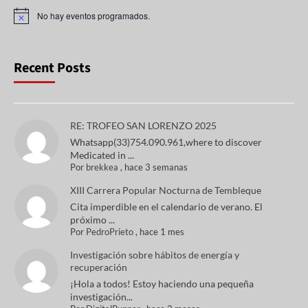
No hay eventos programados.
A
v
i
s
o
Recent Posts
RE: TROFEO SAN LORENZO 2025
Whatsapp(33)754.090.961,where to discover
Medicated in ...
Por
brekkea
,
hace 3 semanas
XIII Carrera Popular Nocturna de Tembleque
Cita imperdible en el calendario de verano. El
próximo ...
Por
PedroPrieto
,
hace 1 mes
Investigación sobre hábitos de energía y
recuperación
¡Hola a todos! Estoy haciendo una pequeña
investigación...