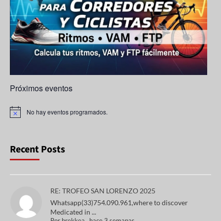
n
n
el
Próximos eventos
No hay eventos programados.
A
v
i
s
o
Recent Posts
RE: TROFEO SAN LORENZO 2025
Whatsapp(33)754.090.961,where to discover
Medicated in ...
Por
brekkea
,
hace 3 semanas