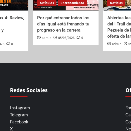
Artículos
Entrenamiento
Noticias
x 4: Review,
Por qué entrenar todos los
Abiertas las
,
días igual está frenando tu
del I Trail d
 y
progreso en la carrera
Pezuela de 
oferta de l
admin
05/08/2026
0
026
0
admin
0
Redes Sociales
O
Instagram
Fo
Telegram
Ca
Facebook
Co
X
Ne