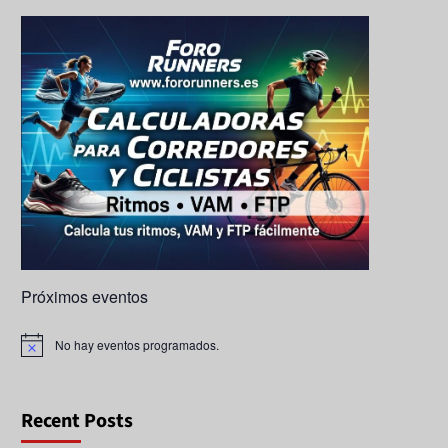
k
a
e
ps
C
h
a
n
n
el
Próximos eventos
No hay eventos programados.
A
v
i
s
o
Recent Posts