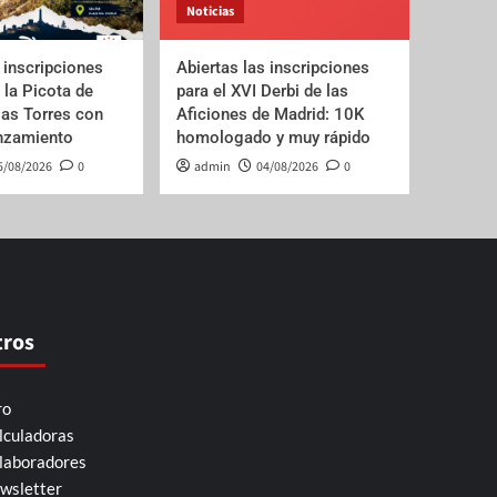
Noticias
 inscripciones
Abiertas las inscripciones
e la Picota de
para el XVI Derbi de las
las Torres con
Aficiones de Madrid: 10K
anzamiento
homologado y muy rápido
5/08/2026
0
admin
04/08/2026
0
tros
ro
lculadoras
laboradores
wsletter