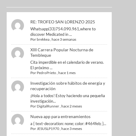
RE: TROFEO SAN LORENZO 2025
Whatsapp(33)754.090.961,where to
discover Medicated in ...
Por
brekkea
,
hace 3 semanas
XIII Carrera Popular Nocturna de
Tembleque
Cita imperdible en el calendario de verano.
El próximo ...
Por
PedroPrieto
,
hace 1 mes
Investigación sobre hábitos de energía y
recuperación
¡Hola a todos! Estoy haciendo una pequeña
investigación...
Por
DigitalRunner
,
hace 2 meses
Nueva app para entrenamientos
a { text-decoration: none; color: #464feb; }...
Por
JESUSLP1970
,
hace 3 meses