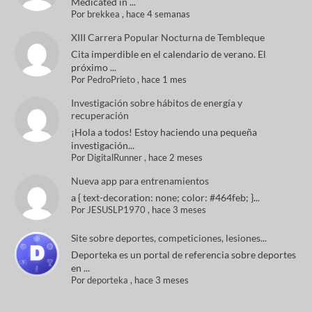
Medicated in ...
Por
brekkea
,
hace 4 semanas
XIII Carrera Popular Nocturna de Tembleque
Cita imperdible en el calendario de verano. El
próximo ...
Por
PedroPrieto
,
hace 1 mes
Investigación sobre hábitos de energía y
recuperación
¡Hola a todos! Estoy haciendo una pequeña
investigación...
Por
DigitalRunner
,
hace 2 meses
Nueva app para entrenamientos
a { text-decoration: none; color: #464feb; }...
Por
JESUSLP1970
,
hace 3 meses
Site sobre deportes, competiciones, lesiones...
Deporteka es un portal de referencia sobre deportes
en ...
Por
deporteka
,
hace 3 meses