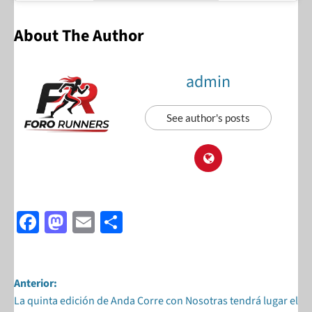
About The Author
admin
See author's posts
F
M
E
S
ac
as
m
h
e
to
ail
ar
b
d
e
Anterior:
La quinta edición de Anda Corre con Nosotras tendrá lugar el
o
o