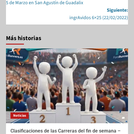
5 de Marzo en San Agustín de Guadalix
o
n
Siguiente:
k
ingrAvidos 6×25 (22/02/2022)
Más historias
Noticias
Clasificaciones de las Carreras del fin de semana –