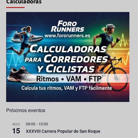
Calculadoras
o
m
e
u
o
M
b
k
a
e
ps
C
h
a
n
n
el
Próximos eventos
09:00
-
10:00
AGO
15
XXXVIII Carrera Popular de San Roque