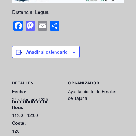
Distancia: Legua
F
M
E
S
a
a
m
h
c
st
ail
ar
e
o
e
Añadir al calendario
b
d
o
o
o
n
DETALLES
ORGANIZADOR
k
Fecha:
Ayuntamiento de Perales
de Tajuña
24 diciembre 2025
Hora:
11:00 - 12:00
Coste:
12€