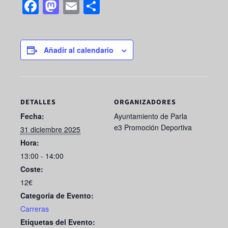
F
M
E
S
a
a
m
h
c
st
ail
ar
e
o
e
Añadir al calendario
b
d
o
o
o
n
DETALLES
ORGANIZADORES
k
Fecha:
Ayuntamiento de Parla
e3 Promoción Deportiva
31 diciembre 2025
Hora:
13:00 - 14:00
Coste:
12€
Categoría de Evento:
Carreras
Etiquetas del Evento: