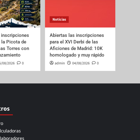
Noticias
 inscripciones
Abiertas las inscripciones
e la Picota de
para el XVI Derbi de las
las Torres con
Aficiones de Madrid: 10K
anzamiento
homologado y muy rápido
5/08/2026
0
admin
04/08/2026
0
tros
ro
lculadoras
laboradores