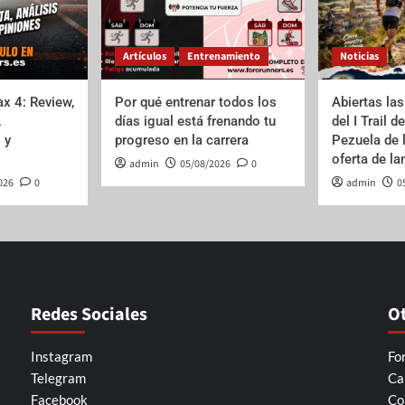
Artículos
Entrenamiento
Noticias
x 4: Review,
Por qué entrenar todos los
Abiertas las
,
días igual está frenando tu
del I Trail d
 y
progreso en la carrera
Pezuela de 
oferta de l
admin
05/08/2026
0
026
0
admin
0
Redes Sociales
O
Instagram
Fo
Telegram
Ca
Facebook
Co