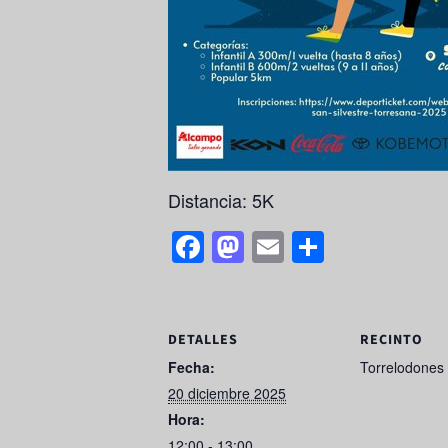
Distancia: 5K
F
M
E
S
a
a
m
h
c
st
ail
ar
e
o
e
DETALLES
RECINTO
b
d
Fecha:
Torrelodones 
20 diciembre 2025
o
o
Hora:
o
n
12:00 - 13:00