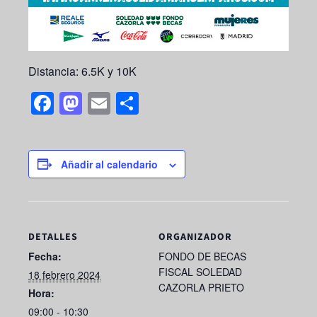
Distancia: 6.5K y 10K
F
M
E
S
a
a
m
h
c
st
ail
ar
e
o
e
Añadir al calendario
b
d
o
o
o
n
DETALLES
ORGANIZADOR
k
Fecha:
FONDO DE BECAS
FISCAL SOLEDAD
18 febrero 2024
CAZORLA PRIETO
Hora:
09:00 - 10:30