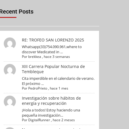
s
o
Recent Posts
RE: TROFEO SAN LORENZO 2025
Whatsapp(33)754.090.961,where to
discover Medicated in ...
Por
brekkea
,
hace 3 semanas
XIII Carrera Popular Nocturna de
Tembleque
Cita imperdible en el calendario de verano.
El próximo ...
Por
PedroPrieto
,
hace 1 mes
Investigación sobre hábitos de
energía y recuperación
¡Hola a todos! Estoy haciendo una
pequeña investigación...
Por
DigitalRunner
,
hace 2 meses