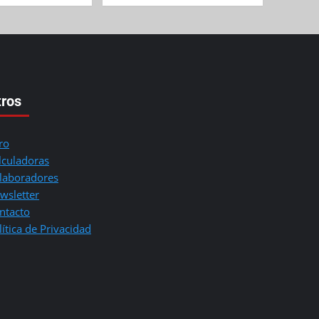
tros
ro
lculadoras
laboradores
wsletter
ntacto
lítica de Privacidad