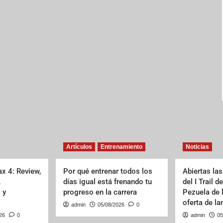
Artículos
Entrenamiento
Noticias
x 4: Review,
Por qué entrenar todos los
Abiertas las
,
días igual está frenando tu
del I Trail d
 y
progreso en la carrera
Pezuela de 
oferta de l
admin
05/08/2026
0
26
0
admin
05