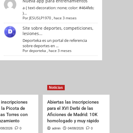
Nueva app para entrenamientos
a { text-decoration: none; color: #464feb;
}...
Por
JESUSLP1970
,
hace 3 meses
Site sobre deportes, competiciones,
lesiones...
Deporteka es un portal de referencia
sobre deportes en ...
Por
deporteka
,
hace 3 meses
Noticias
 inscripciones
Abiertas las inscripciones
e la Picota de
para el XVI Derbi de las
las Torres con
Aficiones de Madrid: 10K
anzamiento
homologado y muy rápido
/08/2026
0
admin
04/08/2026
0