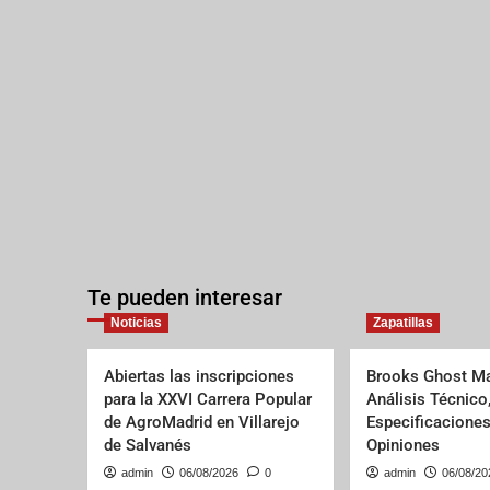
Te pueden interesar
Noticias
Zapatillas
Abiertas las inscripciones
Brooks Ghost Ma
para la XXVI Carrera Popular
Análisis Técnico
de AgroMadrid en Villarejo
Especificaciones
de Salvanés
Opiniones
admin
06/08/2026
0
admin
06/08/20