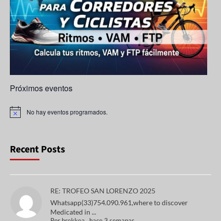
n
n
el
Próximos eventos
No hay eventos programados.
A
v
i
s
o
Recent Posts
RE: TROFEO SAN LORENZO 2025
Whatsapp(33)754.090.961,where to discover
Medicated in ...
Por
brekkea
,
hace 3 semanas