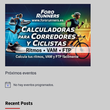
k
a
e
ps
C
h
a
n
n
el
Próximos eventos
No hay eventos programados.
A
v
i
s
o
Recent Posts