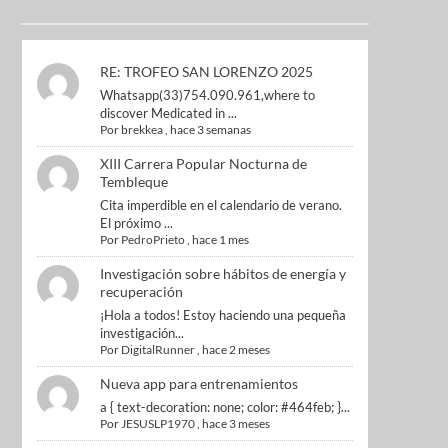
RE: TROFEO SAN LORENZO 2025
Whatsapp(33)754.090.961,where to
discover Medicated in ...
Por
brekkea
,
hace 3 semanas
XIII Carrera Popular Nocturna de
Tembleque
Cita imperdible en el calendario de verano.
El próximo ...
Por
PedroPrieto
,
hace 1 mes
Investigación sobre hábitos de energía y
recuperación
¡Hola a todos! Estoy haciendo una pequeña
investigación...
Por
DigitalRunner
,
hace 2 meses
Nueva app para entrenamientos
a { text-decoration: none; color: #464feb; }...
Por
JESUSLP1970
,
hace 3 meses