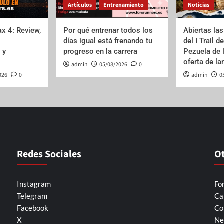
Artículos
Entrenamiento
Noticias
x 4: Review,
Por qué entrenar todos los
Abiertas las
,
días igual está frenando tu
del I Trail d
 y
progreso en la carrera
Pezuela de 
oferta de l
admin
05/08/2026
0
026
0
admin
0
Redes Sociales
O
Instagram
Fo
Telegram
Ca
Facebook
Co
X
Ne