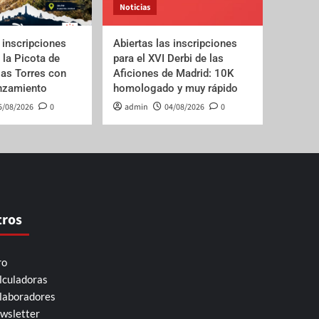
Noticias
 inscripciones
Abiertas las inscripciones
e la Picota de
para el XVI Derbi de las
las Torres con
Aficiones de Madrid: 10K
anzamiento
homologado y muy rápido
5/08/2026
0
admin
04/08/2026
0
tros
ro
lculadoras
laboradores
wsletter