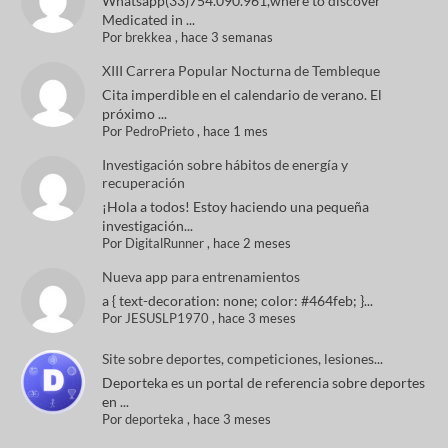
Whatsapp(33)754.090.961,where to discover
Medicated in ...
Por
brekkea
,
hace 3 semanas
XIII Carrera Popular Nocturna de Tembleque
Cita imperdible en el calendario de verano. El
próximo ...
Por
PedroPrieto
,
hace 1 mes
Investigación sobre hábitos de energía y
recuperación
¡Hola a todos! Estoy haciendo una pequeña
investigación...
Por
DigitalRunner
,
hace 2 meses
Nueva app para entrenamientos
a { text-decoration: none; color: #464feb; }...
Por
JESUSLP1970
,
hace 3 meses
Site sobre deportes, competiciones, lesiones...
Deporteka es un portal de referencia sobre deportes
en ...
Por
deporteka
,
hace 3 meses