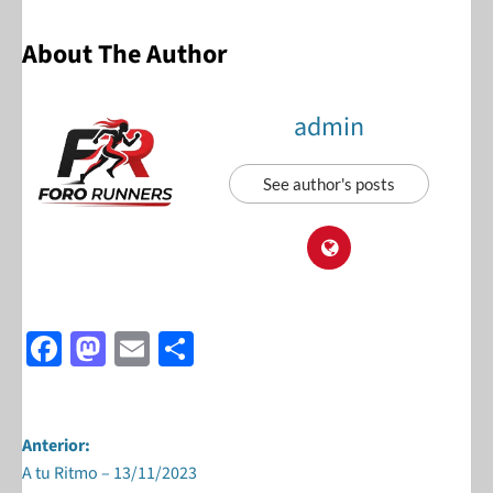
About The Author
admin
See author's posts
F
M
E
S
ac
as
m
h
e
to
ail
ar
b
d
e
Anterior:
A tu Ritmo – 13/11/2023
o
o