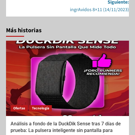
Siguiente:
o
n
ingrAvidos 8×11 (14/11/2023)
k
Más historias
Ofertas
Tecnología
Análisis a fondo de la DuckDik Sense tras 7 días de
prueba: La pulsera inteligente sin pantalla para