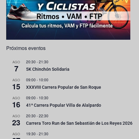
n
n
el
Próximos eventos
20:30
-
21:30
AGO
7
5K Chinchón Solidaria
09:00
-
10:00
AGO
15
XXXVIII Carrera Popular de San Roque
09:00
-
10:30
AGO
16
41ª Carrera Popular Villa de Alalpardo
20:30
-
22:30
AGO
23
Carrera Toro Run de San Sebastián de Los Reyes 2026
19:30
-
21:30
AGO