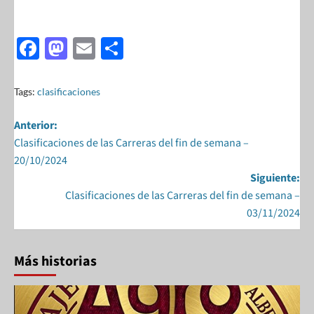
F
M
E
S
ac
as
m
h
e
to
ail
ar
Tags:
clasificaciones
b
d
e
Anterior:
o
o
Clasificaciones de las Carreras del fin de semana –
o
n
20/10/2024
k
Siguiente:
Clasificaciones de las Carreras del fin de semana –
03/11/2024
Más historias