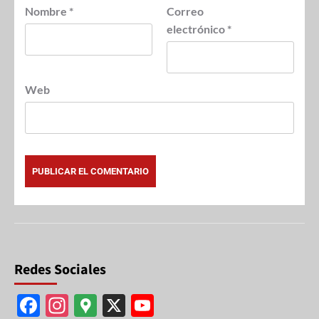
Nombre
*
Correo
electrónico
*
Web
Redes Sociales
F
In
G
X
Y