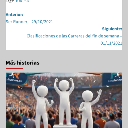
e
to
ail
ar
Tags:
10K
,
5K
b
d
e
Anterior:
o
o
Ser Runner – 29/10/2021
o
n
Siguiente:
k
Clasificaciones de las Carreras del fin de semana –
01/11/2021
Más historias