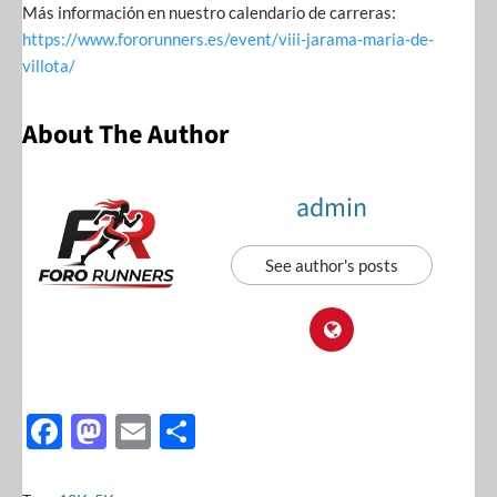
Más información en nuestro calendario de carreras:
https://www.fororunners.es/event/viii-jarama-maria-de-
villota/
About The Author
admin
See author's posts
F
M
E
S
ac
as
m
h