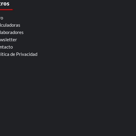
tros
ro
lculadoras
laboradores
wsletter
ntacto
lítica de Privacidad