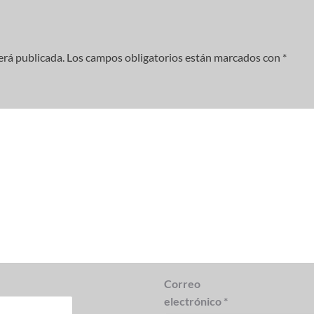
erá publicada.
Los campos obligatorios están marcados con
*
Correo
electrónico
*