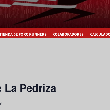
 TIENDA DE FORO RUNNERS
COLABORADORES
CALCULAD
 La Pedriza
0€