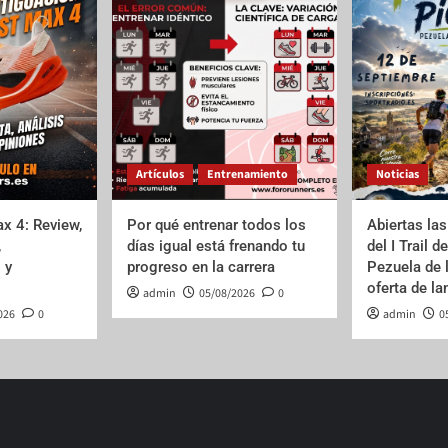
Artículos
Entrenamiento
Noticias
x 4: Review,
Por qué entrenar todos los
Abiertas las
,
días igual está frenando tu
del I Trail d
 y
progreso en la carrera
Pezuela de 
oferta de l
admin
05/08/2026
0
026
0
admin
0