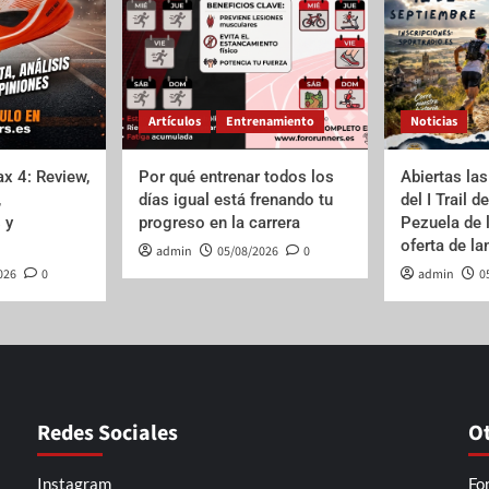
Artículos
Entrenamiento
Noticias
x 4: Review,
Por qué entrenar todos los
Abiertas las
,
días igual está frenando tu
del I Trail d
 y
progreso en la carrera
Pezuela de 
oferta de l
admin
05/08/2026
0
026
0
admin
0
Redes Sociales
O
Instagram
Fo