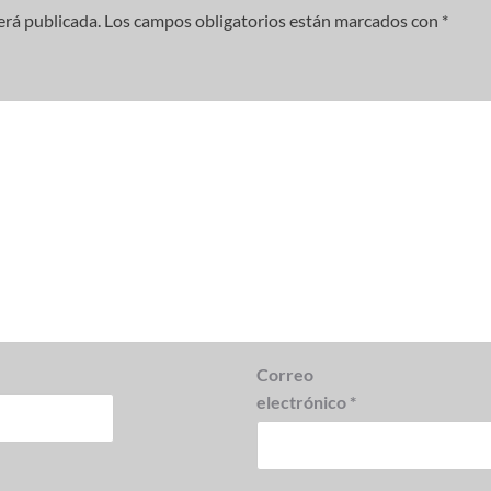
erá publicada.
Los campos obligatorios están marcados con
*
Correo
electrónico
*