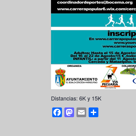
Distancias: 6K y 15K
F
M
E
S
a
a
m
h
c
st
ail
ar