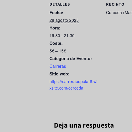
e
o
e
DETALLES
RECINTO
b
d
Fecha:
Cerceda (Mad
28 agosto 2025
o
o
Hora:
o
n
19:30 - 21:30
k
Coste:
5€ – 15€
Categoría de Evento:
Carreras
Sitio web:
https://carrerapopular6.wi
xsite.com/cerceda
Deja una respuesta