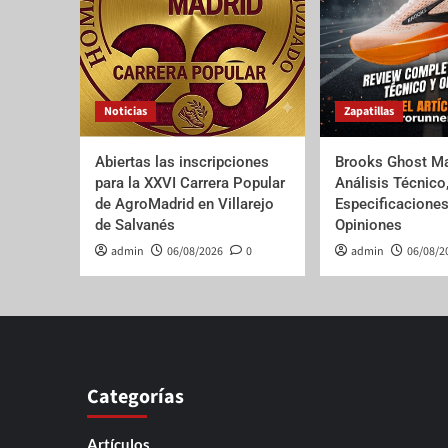
Noticias
Zapatillas
Abiertas las inscripciones
Brooks Ghost Ma
para la XXVI Carrera Popular
Análisis Técnico
de AgroMadrid en Villarejo
Especificaciones
de Salvanés
Opiniones
admin
06/08/2026
0
admin
06/08/2
Categorías
Artículos