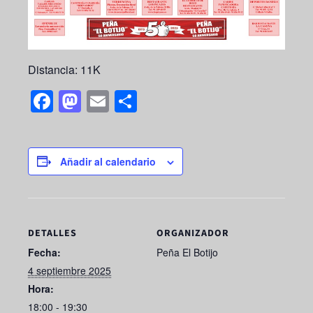
Distancia: 11K
F
M
E
S
a
a
m
h
c
st
ail
ar
e
o
e
Añadir al calendario
b
d
o
o
o
n
DETALLES
ORGANIZADOR
k
Fecha:
Peña El Botijo
4 septiembre 2025
Hora:
18:00 - 19:30