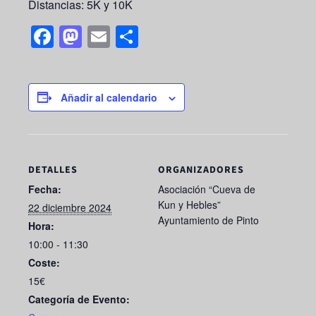
Distancias: 5K y 10K
F
M
E
S
a
a
m
h
c
st
ail
ar
e
o
e
Añadir al calendario
b
d
o
o
o
n
DETALLES
ORGANIZADORES
k
Fecha:
Asociación “Cueva de
Kun y Hebles”
22 diciembre 2024
Ayuntamiento de Pinto
Hora:
10:00 - 11:30
Coste:
15€
Categoría de Evento: