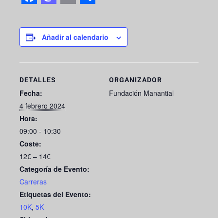
F
M
E
S
a
a
m
h
c
s
a
a
Añadir al calendario
e
t
i
r
b
o
l
e
DETALLES
ORGANIZADOR
o
d
Fecha:
Fundación Manantial
o
o
4 febrero 2024
k
n
Hora:
09:00 - 10:30
Coste:
12€ – 14€
Categoría de Evento:
Carreras
Etiquetas del Evento:
10K
,
5K