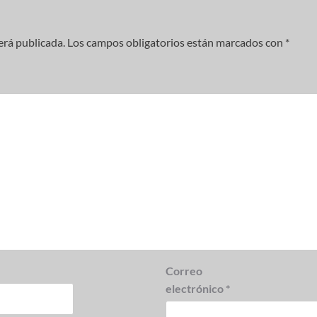
erá publicada.
Los campos obligatorios están marcados con
*
Correo
electrónico
*