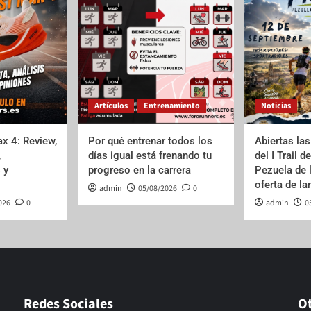
Artículos
Entrenamiento
Noticias
x 4: Review,
Por qué entrenar todos los
Abiertas las
,
días igual está frenando tu
del I Trail d
 y
progreso en la carrera
Pezuela de 
oferta de l
admin
05/08/2026
0
026
0
admin
0
Redes Sociales
O