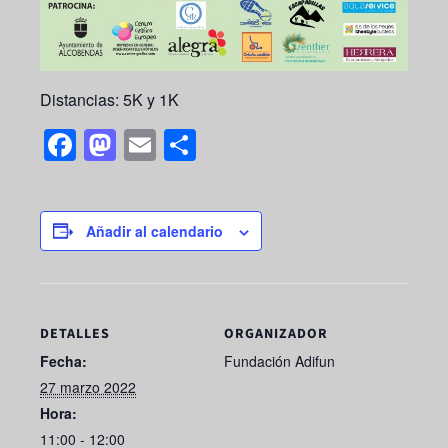
Distancias: 5K y 1K
F
M
E
S
a
a
m
h
c
st
ail
ar
e
o
e
Añadir al calendario
b
d
o
o
o
n
DETALLES
ORGANIZADOR
k
Fecha:
Fundación Adifun
27 marzo 2022
Hora:
11:00 - 12:00