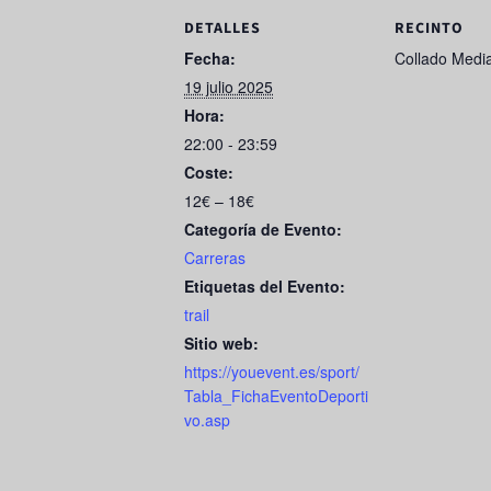
e
o
e
DETALLES
RECINTO
b
d
Fecha:
Collado Medi
19 julio 2025
o
o
Hora:
o
n
22:00 - 23:59
k
Coste:
12€ – 18€
Categoría de Evento:
Carreras
Etiquetas del Evento:
trail
Sitio web:
https://youevent.es/sport/
Tabla_FichaEventoDeporti
vo.asp