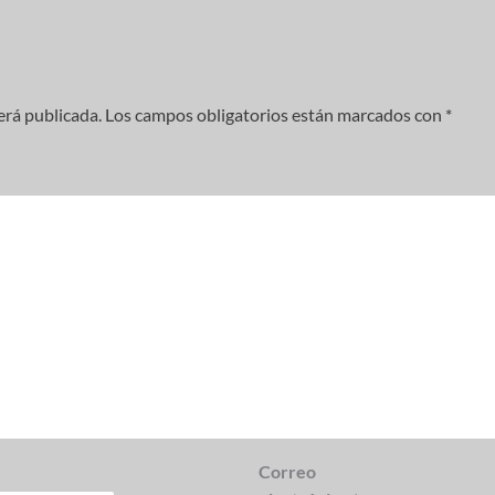
erá publicada.
Los campos obligatorios están marcados con
*
Correo