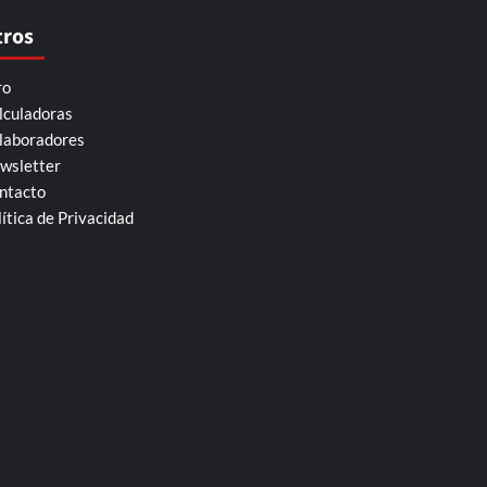
tros
ro
lculadoras
laboradores
wsletter
ntacto
lítica de Privacidad