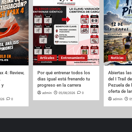
Artículos
Entrenamiento
Noticias
x 4: Review,
Por qué entrenar todos los
Abiertas las
,
días igual está frenando tu
del I Trail d
 y
progreso en la carrera
Pezuela de 
oferta de l
admin
05/08/2026
0
026
0
admin
0