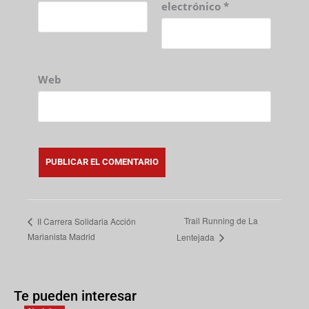
electrónico
*
Web
Trail Running de La
II Carrera Solidaria Acción
Marianista Madrid
Lentejada
Te pueden interesar