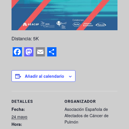
Distancia: 5K
F
M
E
S
a
a
m
h
c
s
a
a
Añadir al calendario
e
t
i
r
b
o
l
e
DETALLES
ORGANIZADOR
o
d
Fecha:
Asociación Española de
o
o
Afectados de Cáncer de
24 mayo
k
n
Pulmón
Hora: