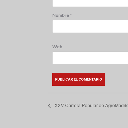
Nombre
*
Web
XXV Carrera Popular de AgroMadri