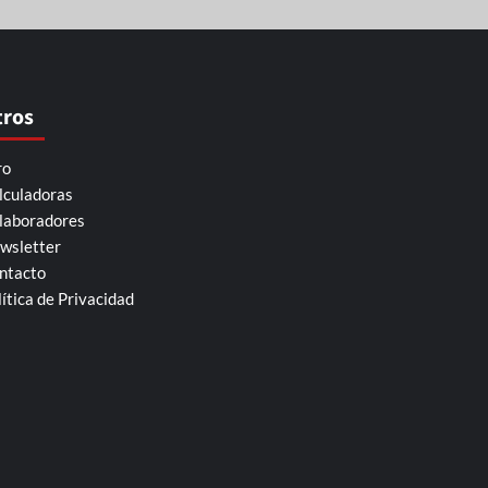
tros
ro
lculadoras
laboradores
wsletter
ntacto
lítica de Privacidad