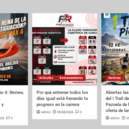
Artículos
Entrenamiento
Noticias
x 4: Review,
Por qué entrenar todos los
Abiertas las
,
días igual está frenando tu
del I Trail d
 y
progreso en la carrera
Pezuela de 
oferta de l
admin
05/08/2026
0
026
0
admin
0