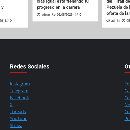
,
días igual está frenando tu
del I Trail d
 y
progreso en la carrera
Pezuela de 
oferta de l
admin
05/08/2026
0
26
0
admin
05
Redes Sociales
O
Instagram
Fo
Telegram
Ca
Facebook
Co
X
Ne
Threads
Co
YouTube
Po
Strava