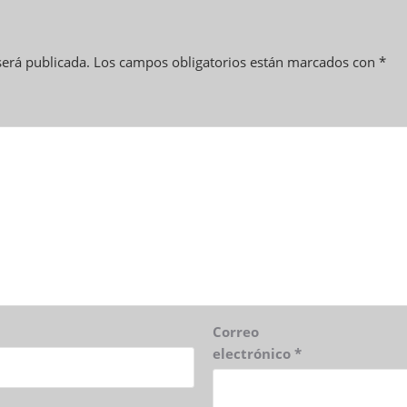
será publicada.
Los campos obligatorios están marcados con
*
Correo
electrónico
*