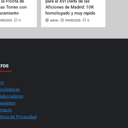
e la Picota de
para el XVI Derbi de las
las Torres con
Aficiones de Madrid: 10K
anzamiento
homologado y muy rápido
/08/2026
0
admin
04/08/2026
0
tros
ro
lculadoras
laboradores
wsletter
ntacto
lítica de Privacidad