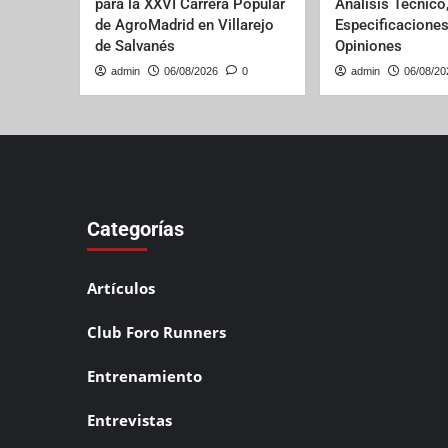
para la XXVI Carrera Popular
Análisis Técnico
de AgroMadrid en Villarejo
Especificaciones
de Salvanés
Opiniones
admin
06/08/2026
0
admin
06/08/20
Categorías
Artículos
Club Foro Runners
Entrenamiento
Entrevistas