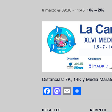
10€ – 20€
8 marzo @ 09:30
-
11:45
Distancias: 7K, 14K y Media Marat
F
M
E
S
a
a
m
h
DETALLES
RECINTO