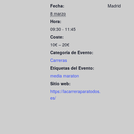
c
s
a
a
Fecha:
Madrid
e
t
i
r
8 marzo
b
o
l
e
Hora:
o
d
09:30 - 11:45
Coste:
o
o
10€ – 20€
k
n
Categoría de Evento:
Carreras
Etiquetas del Evento:
media maraton
Sitio web:
https://lacarreraparatodos.
es/