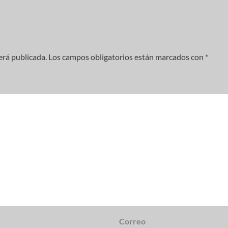
erá publicada.
Los campos obligatorios están marcados con
*
Correo