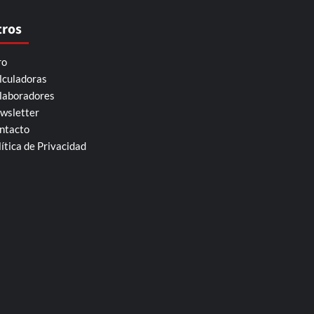
tros
ro
lculadoras
laboradores
wsletter
ntacto
lítica de Privacidad