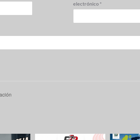
electrónico
*
ación