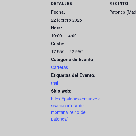
e
o
e
DETALLES
RECINTO
b
d
Fecha:
Patones (Mad
22 febrero 2025
o
o
Hora:
o
n
10:00 - 14:00
k
Coste:
17.95€ – 22.95€
Categoría de Evento:
Carreras
Etiquetas del Evento:
trail
Sitio web:
https://patonessemueve.e
s/web/carrera-de-
montana-reino-de-
patones/