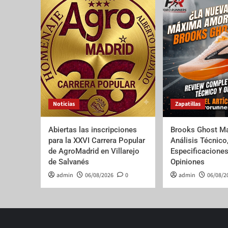
Noticias
Zapatillas
Abiertas las inscripciones
Brooks Ghost Ma
para la XXVI Carrera Popular
Análisis Técnico
de AgroMadrid en Villarejo
Especificaciones
de Salvanés
Opiniones
admin
06/08/2026
0
admin
06/08/2