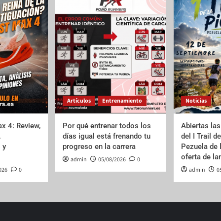
Artículos
Entrenamiento
Noticias
x 4: Review,
Por qué entrenar todos los
Abiertas las
,
días igual está frenando tu
del I Trail d
 y
progreso en la carrera
Pezuela de 
oferta de l
admin
05/08/2026
0
026
0
admin
0