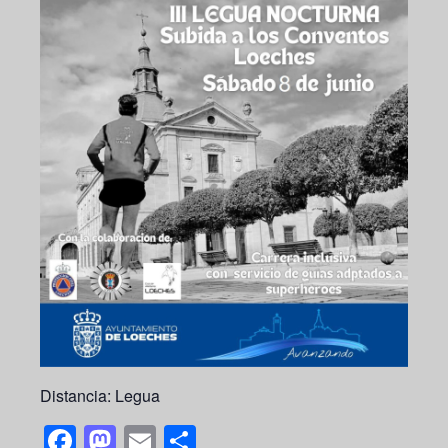
Distancia: Legua
F
M
E
S