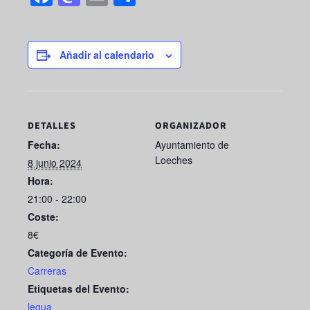
a
a
m
h
c
st
ail
ar
e
o
e
Añadir al calendario
b
d
o
o
o
n
DETALLES
ORGANIZADOR
k
Fecha:
Ayuntamiento de
Loeches
8 junio 2024
Hora:
21:00 - 22:00
Coste:
8€
Categoría de Evento:
Carreras
Etiquetas del Evento:
legua