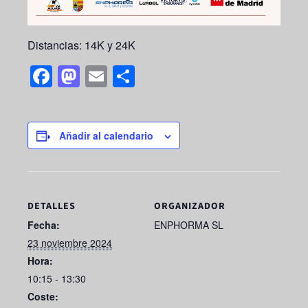
Distancias: 14K y 24K
F
M
E
S
a
a
m
h
c
st
ail
ar
e
o
e
Añadir al calendario
b
d
o
o
o
n
DETALLES
ORGANIZADOR
k
Fecha:
ENPHORMA SL
23 noviembre 2024
Hora:
10:15 - 13:30
Coste: