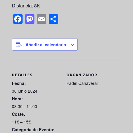
Distancia: 8K
F
M
E
S
a
a
m
h
c
st
ail
ar
e
o
e
Añadir al calendario
b
d
o
o
o
n
DETALLES
ORGANIZADOR
k
Fecha:
Padel Cañaveral
30 junio 2024
Hora:
08:30 - 11:00
Coste:
11€ – 15€
Categoría de Evento: