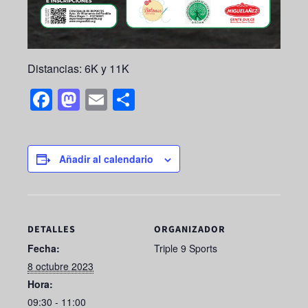
Distancias: 6K y 11K
F
M
E
S
a
a
m
h
c
st
ail
ar
e
o
e
Añadir al calendario
b
d
o
o
o
n
DETALLES
ORGANIZADOR
k
Fecha:
Triple 9 Sports
8 octubre 2023
Hora:
09:30 - 11:00