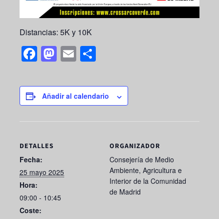
Distancias: 5K y 10K
F
M
E
S
a
a
m
h
c
st
ail
ar
e
o
e
Añadir al calendario
b
d
o
o
o
n
DETALLES
ORGANIZADOR
k
Fecha:
Consejería de Medio
Ambiente, Agricultura e
25 mayo 2025
Interior de la Comunidad
Hora:
de Madrid
09:00 - 10:45
Coste: