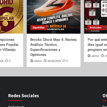
Zapatillas
Artículos
cripciones
Brooks Ghost Max 4: Review,
Por qué ent
rera Popular
Análisis Técnico,
días igual e
 Villarejo
Especificaciones y
progreso en 
Opiniones
admin
0
026
0
admin
06/08/2026
0
Redes Sociales
O
Instagram
Fo