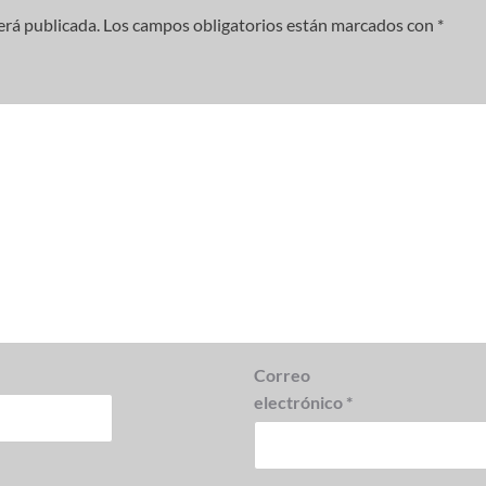
erá publicada.
Los campos obligatorios están marcados con
*
Correo
electrónico
*