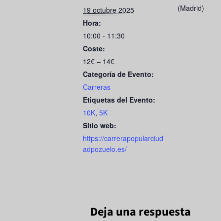
b
d
(Madrid)
19 octubre 2025
o
o
Hora:
o
n
10:00 - 11:30
k
Coste:
12€ – 14€
Categoría de Evento:
Carreras
Etiquetas del Evento:
10K
,
5K
Sitio web:
https://carrerapopularciud
adpozuelo.es/
Deja una respuesta