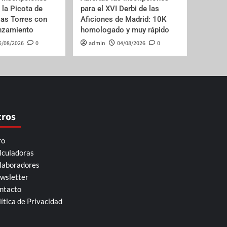
e la Picota de
para el XVI Derbi de las
las Torres con
Aficiones de Madrid: 10K
anzamiento
homologado y muy rápido
5/08/2026
0
admin
04/08/2026
0
tros
ro
lculadoras
laboradores
wsletter
ntacto
lítica de Privacidad