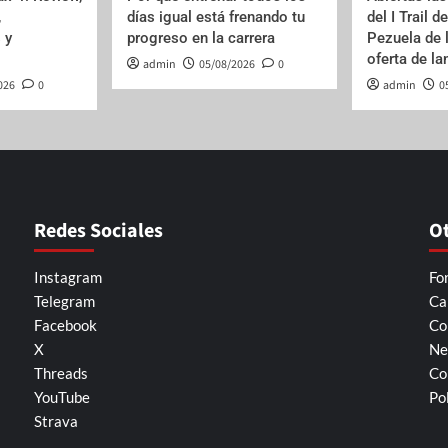
,
días igual está frenando tu
del I Trail d
 y
progreso en la carrera
Pezuela de 
oferta de l
admin
05/08/2026
0
026
0
admin
0
Redes Sociales
O
Instagram
Fo
Telegram
Ca
Facebook
Co
X
Ne
Threads
Co
YouTube
Po
Strava