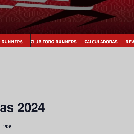
O RUNNERS
CLUB FORO RUNNERS
CALCULADORAS
NEW
as 2024
– 20€