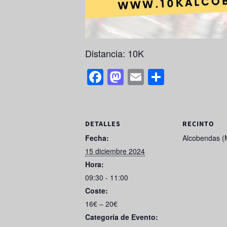
Distancia: 10K
F
M
E
S
a
a
m
h
c
st
ail
ar
e
o
e
DETALLES
RECINTO
b
d
Fecha:
Alcobendas (
15 diciembre 2024
o
o
Hora:
o
n
09:30 - 11:00
k
Coste:
16€ – 20€
Categoría de Evento: